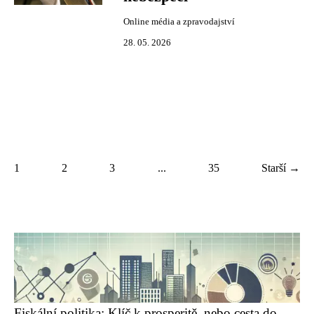
Online média a zpravodajství
28. 05. 2026
1
2
3
...
35
Starší →
Fiskální politika: Klíč k prosperitě, nebo cesta do