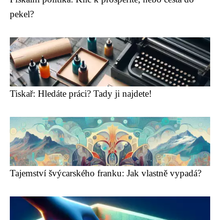
pekel?
Tiskař: Hledáte práci? Tady ji najdete!
Tajemství švýcarského franku: Jak vlastně vypadá?